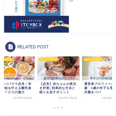
PR
RELATED POST
パ・ママのケア
パパ・ママのケア
パパ・ママのケア
必見】赤ちゃんの夜泣
運営者プロフィール｜3
忙しいパパママ必見
対策│効果的な方法と
歳・1歳の年子を育てる
心と時短を叶える離
りを促すポイント
共働きパパ
宅配サービスの魅力
2024年11月6日
2024年8月28日
2025年1