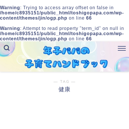
Warning
: Trying to access array offset on false in
/home/c8935151/public_html/toshigopapa.com/wp-
content/themes/jin/ogp.php
on line
66
Warning
: Attempt to read property "term_id" on null in
/home/c8935151/public_html/toshigopapa.com/wp-
content/themes/jin/ogp.php
on line
66
― TAG ―
健康