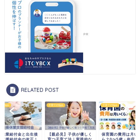
PR
RELATED POST
ての悩み
子育ての悩み
子育ての悩み
親必見】子供が優しく
保育園の費用は月いく
育児休業給付金と出
つ子育て法｜実践的な
ら？0〜5歳・年収別の目
休業支援給付金の改