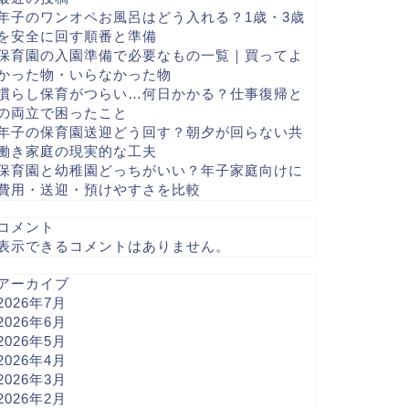
年子のワンオペお風呂はどう入れる？1歳・3歳
を安全に回す順番と準備
保育園の入園準備で必要なもの一覧｜買ってよ
かった物・いらなかった物
慣らし保育がつらい…何日かかる？仕事復帰と
の両立で困ったこと
年子の保育園送迎どう回す？朝夕が回らない共
働き家庭の現実的な工夫
保育園と幼稚園どっちがいい？年子家庭向けに
費用・送迎・預けやすさを比較
コメント
表示できるコメントはありません。
アーカイブ
2026年7月
2026年6月
2026年5月
2026年4月
2026年3月
2026年2月