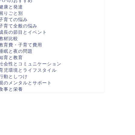
パパのおすすめ
健康と発達
困りごと別
子育ての悩み
子育て全般の悩み
成長の節目とイベント
教材比較
教育費・子育て費用
睡眠と夜の問題
知育と教育
社会性とコミュニケーション
育児環境とライフスタイル
行動としつけ
親のメンタルとサポート
食事と栄養