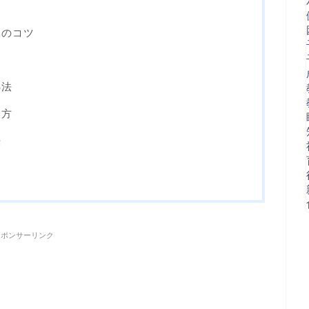
アのコツ
処法
い方
法
スポンサーリンク