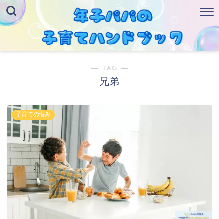
― TAG ―
兄弟
子育ての悩み