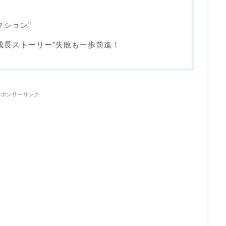
クション”
成長ストーリー”失敗も一歩前進！
スポンサーリンク