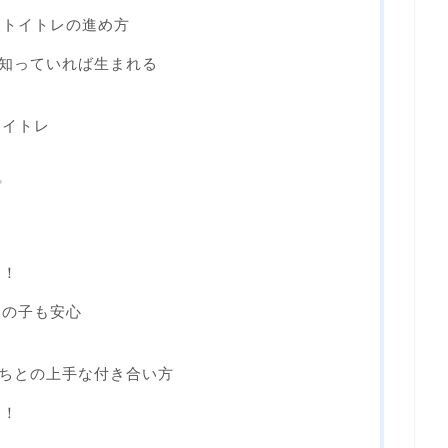
？トイトレの進め方
を知っていれば生まれる
トイトレ
プ
に！
ンの子も安心
持ちとの上手な付き合い方
レ！