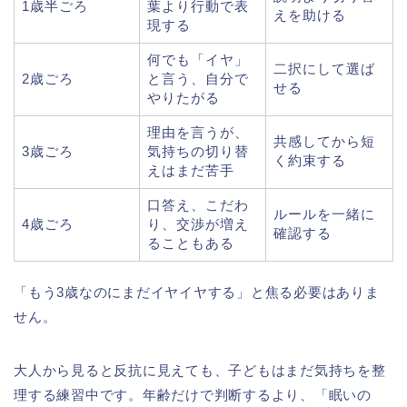
1歳半ごろ
葉より行動で表
えを助ける
現する
何でも「イヤ」
二択にして選ば
2歳ごろ
と言う、自分で
せる
やりたがる
理由を言うが、
共感してから短
3歳ごろ
気持ちの切り替
く約束する
えはまだ苦手
口答え、こだわ
ルールを一緒に
4歳ごろ
り、交渉が増え
確認する
ることもある
「もう3歳なのにまだイヤイヤする」と焦る必要はありま
せん。
大人から見ると反抗に見えても、子どもはまだ気持ちを整
理する練習中です。年齢だけで判断するより、「眠いの