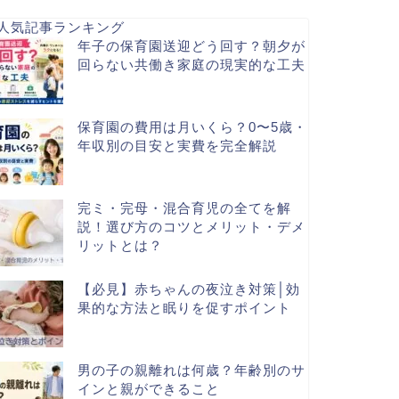
人気記事ランキング
年子の保育園送迎どう回す？朝夕が
回らない共働き家庭の現実的な工夫
保育園の費用は月いくら？0〜5歳・
年収別の目安と実費を完全解説
完ミ・完母・混合育児の全てを解
説！選び方のコツとメリット・デメ
リットとは？
【必見】赤ちゃんの夜泣き対策│効
果的な方法と眠りを促すポイント
男の子の親離れは何歳？年齢別のサ
インと親ができること