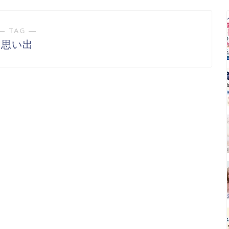
― TAG ―
思い出