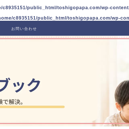
/c8935151/public_html/toshigopapa.com/wp-content
home/c8935151/public_html/toshigopapa.com/wp-con
お問い合わせ